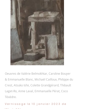
Oeuvres de Valérie Belmokhtar, Caroline Bouyer
& Emmanuelle Blanc, Michaël Cailloux, Philippe du
Crest, Atsuko Ishii, Colette Grandgérard, Thibault
Laget-Ro, Anne Laval, Emmanuelle Pérat, Coco
Téxèdre.
Vernissage le 10 janvier 2023 de