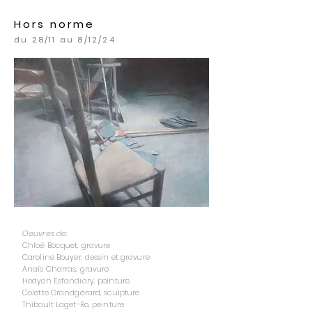
Hors norme
du 28/11 au 8/12/24
Oeuvres de:
Chloé Bocquet, gravure
Caroline Bouyer, dessin et gravure
Anaïs Charras, gravure
Hedyeh Esfandiary, peinture
Colette Grandgérard, sculpture
Thibault Laget-Ro, peinture