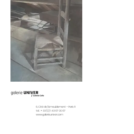
6, Cité de l’Ameublement – Paris 11
tel. : + 33 (0) 1 43 67 00 67
www.galerieuniver.com